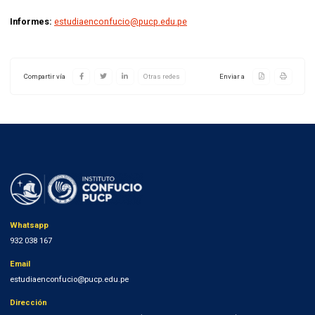
Informes:
estudiaenconfucio@pucp.edu.pe
Compartir vía
Otras redes
Enviar a
Whatsapp
932 038 167
Email
estudiaenconfucio@pucp.edu.pe
Dirección