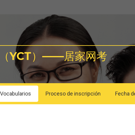
（YCT）——居家网考
 Vocabularios
Proceso de inscripción
Fecha d