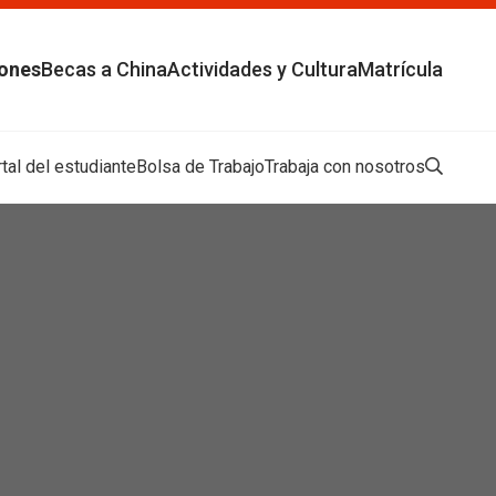
Buscar
Cancelar
iones
Becas a China
Actividades y Cultura
Matrícula
tal del estudiante
Bolsa de Trabajo
Trabaja con nosotros