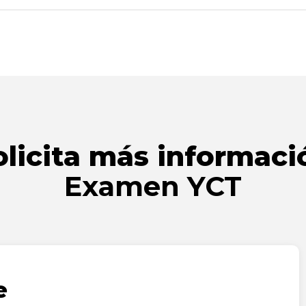
olicita más informaci
Examen YCT
e