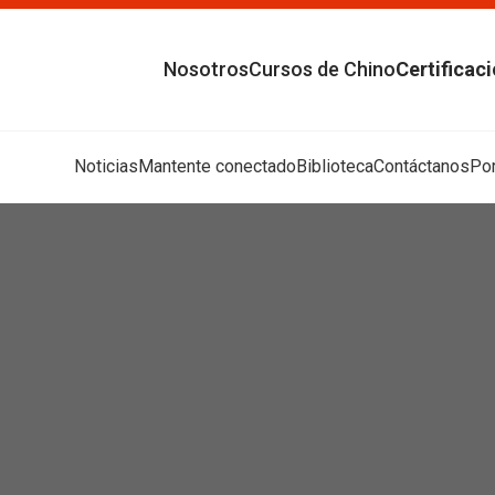
Nosotros
Cursos de Chino
Certificac
Noticias
Mantente conectado
Biblioteca
Contáctanos
Por