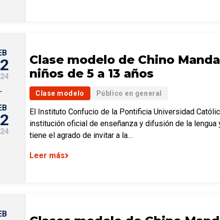
EB
Clase modelo de Chino Mandar
2
niños de 5 a 13 años
24
–
Clase modelo
Público en general
EB
El Instituto Confucio de la Pontificia Universidad Católi
2
institución oficial de enseñanza y difusión de la lengua y
24
tiene el agrado de invitar a la…
Leer más
EB