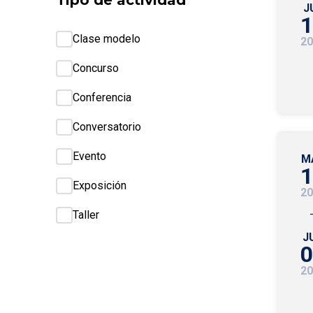
Tipo de actividad
J
1
Clase modelo
20
Concurso
Conferencia
Conversatorio
Evento
M
1
Exposición
20
Taller
J
0
20