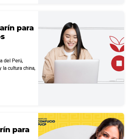
rín para
os
ca del Perú,
 la cultura china,
ín para