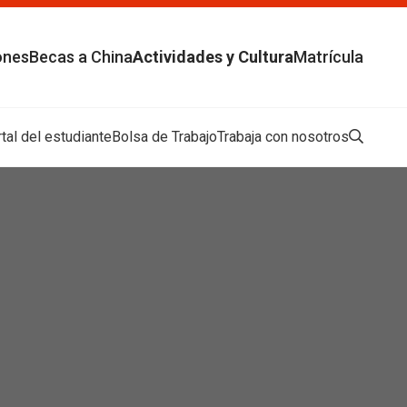
Buscar
Cancelar
ones
Becas a China
Actividades y Cultura
Matrícula
tal del estudiante
Bolsa de Trabajo
Trabaja con nosotros