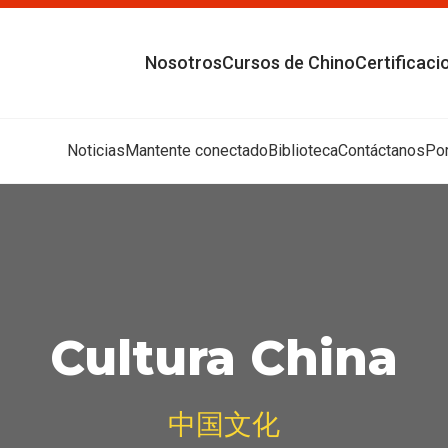
Nosotros
Cursos de Chino
Certificaci
Noticias
Mantente conectado
Biblioteca
Contáctanos
Por
Cultura China
中国文化