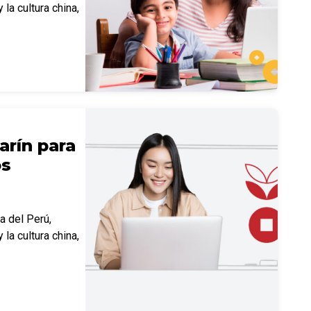
 la cultura china,
rín para
os
ca del Perú,
 la cultura china,