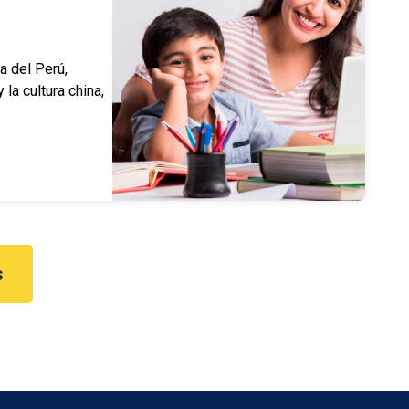
ca del Perú,
 la cultura china,
s