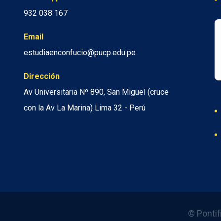
932 038 167
Email
estudiaenconfucio@pucp.edu.pe
Dirección
Av Universitaria Nº 890, San Miguel (cruce
con la Av La Marina) Lima 32 - Perú
© Pontif