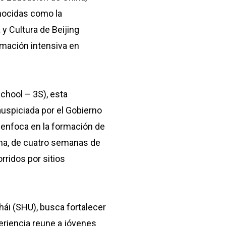
nocidas como la
 y Cultura de Beijing
rmación intensiva en
hool – 3S), esta
auspiciada por el Gobierno
e enfoca en la formación de
ama, de cuatro semanas de
rridos por sitios
hái (SHU), busca fortalecer
periencia reune a jóvenes