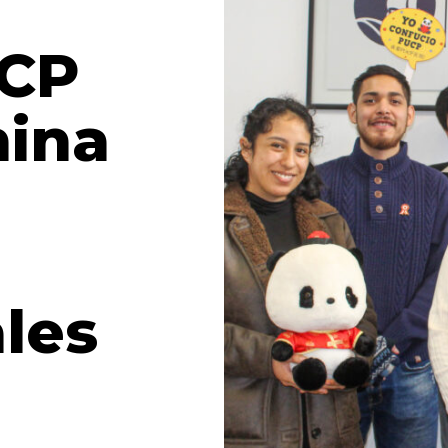
UCP
hina
les