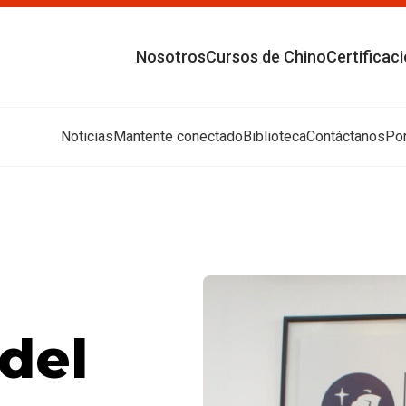
Nosotros
Cursos de Chino
Certificac
Noticias
Mantente conectado
Biblioteca
Contáctanos
Por
del