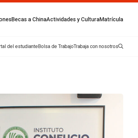
Buscar
Cancelar
iones
Becas a China
Actividades y Cultura
Matrícula
tal del estudiante
Bolsa de Trabajo
Trabaja con nosotros