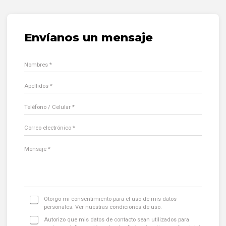
Envíanos un mensaje
Nombres *
Apellidos *
Teléfono / Celular *
Correo electrónico *
Mensaje *
Otorgo mi consentimiento para el uso de mis datos
personales. Ver nuestras
condiciones de uso
.
Autorizo que mis datos de contacto sean utilizados para