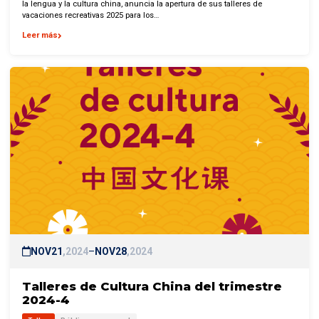
la lengua y la cultura china, anuncia la apertura de sus talleres de
vacaciones recreativas 2025 para los…
Leer más
NOV
21
2024
–
NOV
28
2024
Talleres de Cultura China del trimestre
2024-4