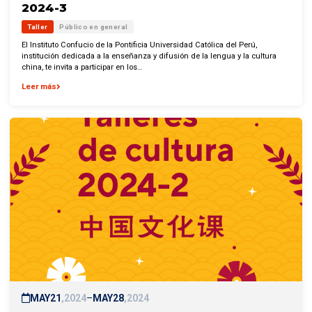
2024-3
Taller
Público en general
El Instituto Confucio de la Pontificia Universidad Católica del Perú,
institución dedicada a la enseñanza y difusión de la lengua y la cultura
china, te invita a participar en los…
Leer más
MAY
21
2024
–
MAY
28
2024